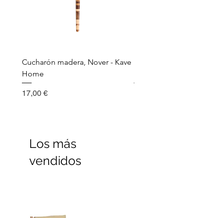
Cucharón madera, Nover - Kave
Utensilio de cocina, Nov
Home
Madera - Kave Home
Precio
Precio
17,00 €
17,00 €
Los más
vendidos