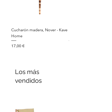
Cucharón madera, Nover - Kave
Utensilio de cocina, Nov
Home
Madera - Kave Home
Precio
Precio
17,00 €
17,00 €
Los más
vendidos