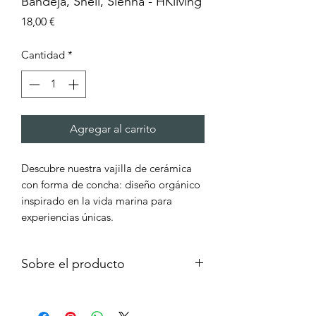
Bandeja, Shell, Sienna - HKliving
Precio
18,00 €
Cantidad
*
Agregar al carrito
Descubre nuestra vajilla de cerámica
con forma de concha: diseño orgánico
inspirado en la vida marina para
experiencias únicas.
Sobre el producto
Presentamos nuestra colección de
vajilla de cerámica con forma de