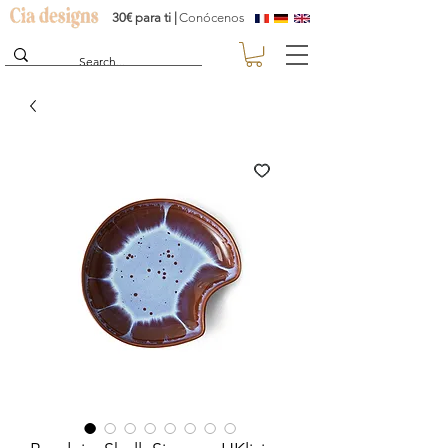
30€ para ti |
Conócenos