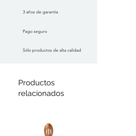
un juego de dos.
3 años de garantía
Dimensiones
Altura: 4
Ancho: 20
Pago seguro
Longitud: 20
Sólo productos de alta calidad
Color: Azul celeste
Material: Terracota
Estilo: Portugués, Tradicional
Marca: HAY
Categoría: Bowls y cuencos
Productos
relacionados