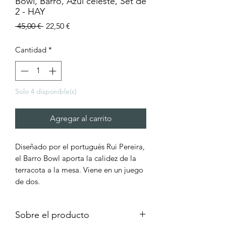
Bowl, Barro, Azul celeste, Set de
2 - HAY
Precio
Precio
 45,00 € 
22,50 €
de
oferta
Cantidad
*
Solo 4 disponible(s)
Agregar al carrito
Diseñado por el portugués Rui Pereira,
el Barro Bowl aporta la calidez de la
terracota a la mesa. Viene en un juego
de dos.
Sobre el producto