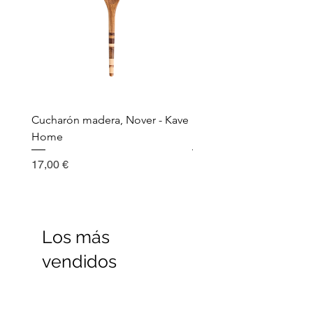
Cucharón madera, Nover - Kave
Utensilio de cocina, Nov
Home
Madera - Kave Home
Precio
Precio
17,00 €
17,00 €
Los más
vendidos