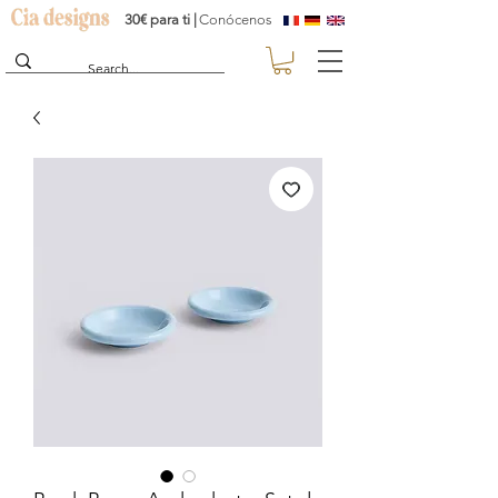
30€ para ti |
Conócenos