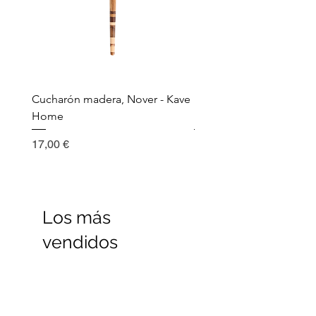
Cucharón madera, Nover - Kave
Utensilio de cocina, Nov
Home
Madera - Kave Home
Precio
Precio
17,00 €
17,00 €
Los más
vendidos