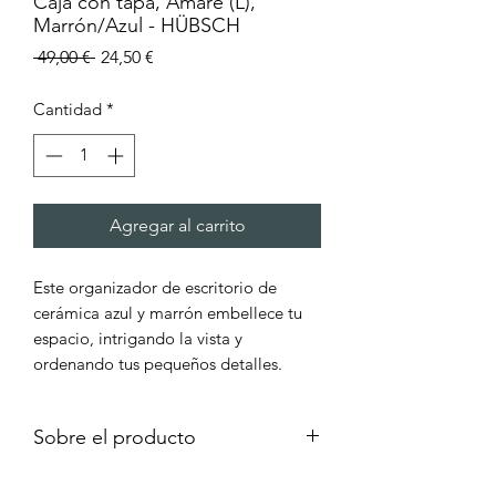
Caja con tapa, Amare (L),
Marrón/Azul - HÜBSCH
Precio
Precio
 49,00 € 
24,50 €
de
oferta
Cantidad
*
Agregar al carrito
Este organizador de escritorio de
cerámica azul y marrón embellece tu
espacio, intrigando la vista y
ordenando tus pequeños detalles.
Sobre el producto
Este gran organizador de escritorio de