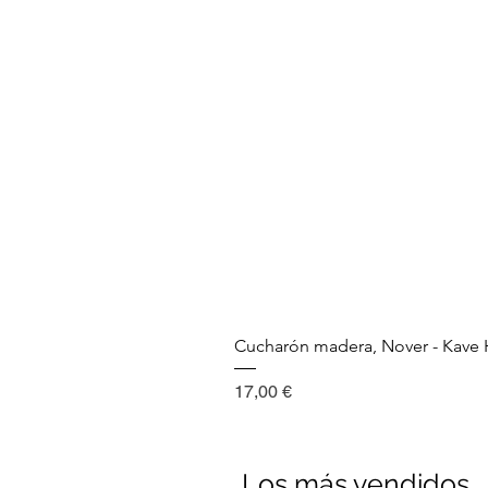
Cucharón madera, Nover - Kav
Precio
17,00 €
Los más vendidos