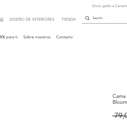
Envío gratis a Canaria
NE
DISE
Ñ
O DE INTERIORES
TIENDA
30€ para ti
Sobre nosotros
Contacto
Cama p
Bloomi
 79,