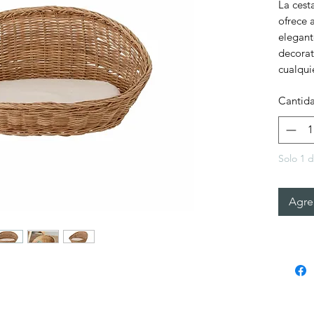
La cest
ofrece 
elegant
decorat
cualqui
cojín p
Cantid
mascot
Solo 1 d
Agreg