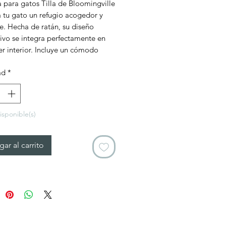
a para gatos Tilla de Bloomingville
oferta
a tu gato un refugio acogedor y
e. Hecha de ratán, su diseño
ivo se integra perfectamente en
er interior. Incluye un cómodo
ara el máximo confort de tu
ad
*
a.
isponible(s)
ar al carrito