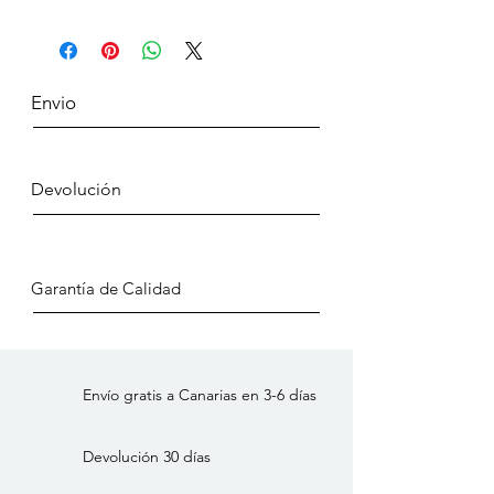
Dimensiones:
8x8x7,5cm
Color:
Multicolor
Material:
Gres
Compuestos materiales:
95% gres, 5%
Envio
esmaltado
Peso del producto (gr):
150
Descripción:
Cerámica de artista: taza
de café, lisa
Devolución
Pueden aparecer diferencias:
Sí
Garantía de Calidad
Envío gratis a Canarias en 3-6 días
Devolución 30 días