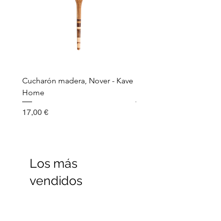
Cucharón madera, Nover - Kave
Utensilio de cocina, Nov
Home
Madera - Kave Home
Precio
Precio
17,00 €
17,00 €
Los más
vendidos