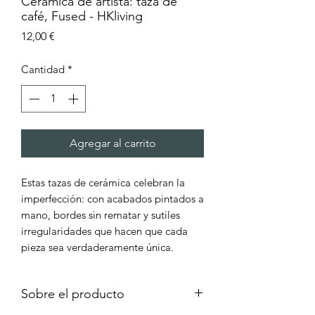
Cerámica de artista: taza de
café, Fused - HKliving
Precio
12,00 €
Cantidad
*
Agregar al carrito
Estas tazas de cerámica celebran la
imperfección: con acabados pintados a
mano, bordes sin rematar y sutiles
irregularidades que hacen que cada
pieza sea verdaderamente única.
Inspiradas en el caos creativo del
estudio del artista, vienen en dos
Sobre el producto
formas y cuatro acabados expresivos.