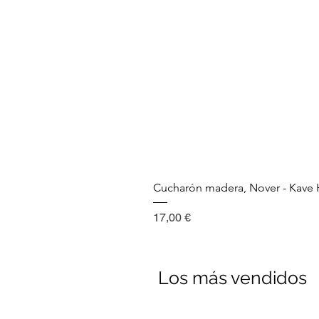
Cucharón madera, Nover - Kav
Precio
17,00 €
Los más vendidos