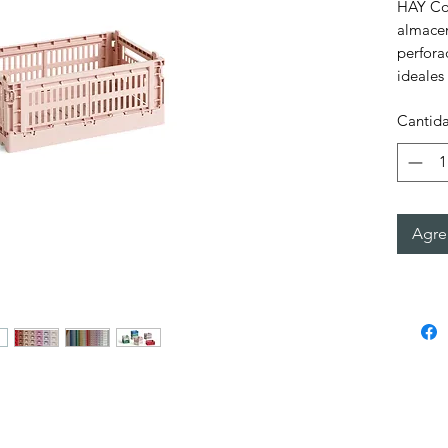
HAY Col
almacen
perfora
ideales 
Cantid
Agreg