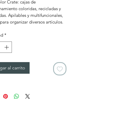
or Crate: cajas de
amiento coloridas, recicladas y
das. Apilables y multifuncionales,
para organizar diversos artículos.
ad
*
ar al carrito