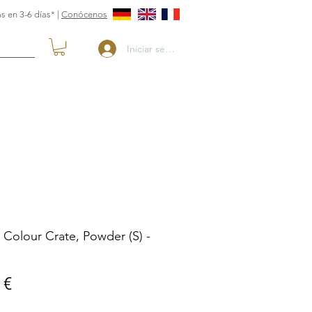
s en 3-6 días* |
Conócenos
Iniciar sesión
 Colour Crate, Powder (S) -
Precio
 €