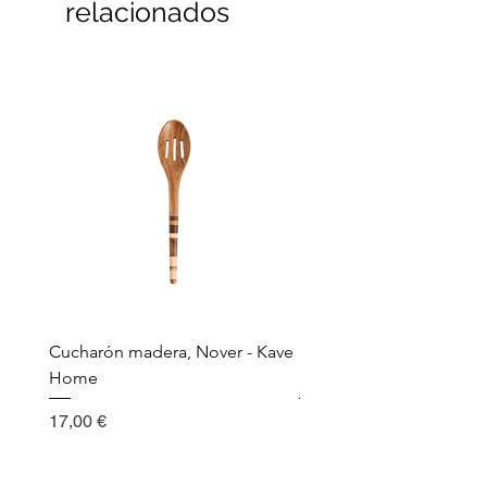
relacionados
Cucharón madera, Nover - Kave
Utensilio de cocina, Nov
Home
Madera - Kave Home
Precio
Precio
17,00 €
17,00 €