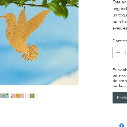
Este ad
enganch
un toqu
para lo
aves, es
interior.
Cantid
Es posib
tenemos
de entr
tardar e
Pedi