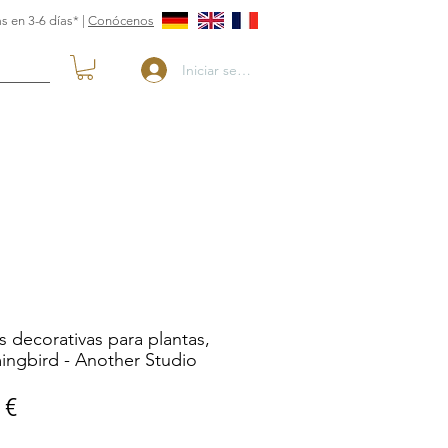
s en 3-6 días* |
Conócenos
Iniciar sesión
s decorativas para plantas,
ngbird - Another Studio
Precio
 €