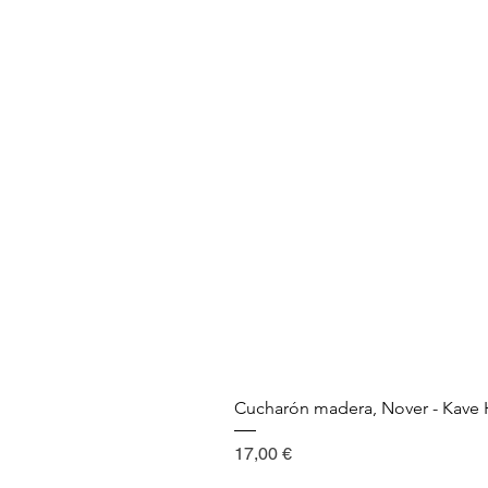
Cucharón madera, Nover - Kav
Precio
17,00 €