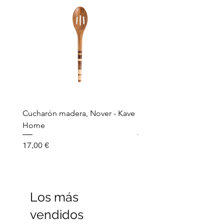
Cucharón madera, Nover - Kave
Utensilio de cocina, Nov
Home
Madera - Kave Home
Precio
Precio
17,00 €
17,00 €
Los más
vendidos