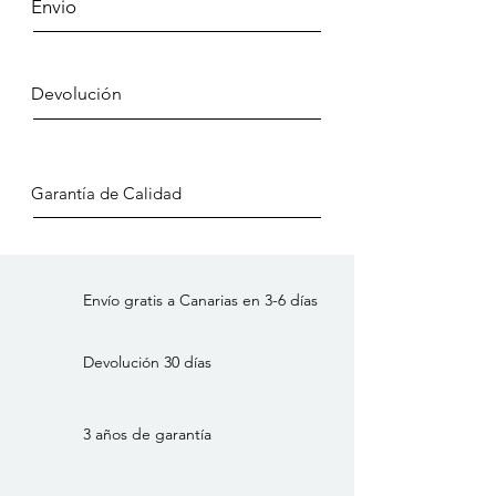
Envio
aporta una elegante profundidad a
este llamativo diseño. - Expresión
artística artesanal - Detalles circulares
Devolución
únicos - Elegante tono caqui - Calidad
atemporal del gres. Coloque el jarrón
en el centro de una mesa o en un
nicho, donde podrá disfrutar de su
Garantía de Calidad
carácter escultural con o sin flores.
Envío gratis a Canarias en 3-6 días
Devolución 30 días
3 años de garantía