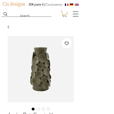
30€ para ti |
Conócenos