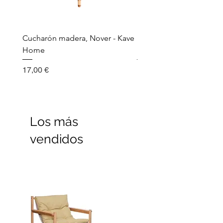
Cucharón madera, Nover - Kave
Utensilio de cocina, Nov
Home
Madera - Kave Home
Precio
Precio
17,00 €
17,00 €
Los más
vendidos