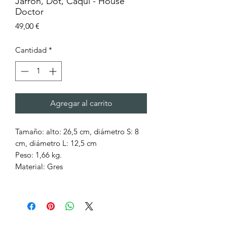
Jarrón, Dot, Caqui - House
Doctor
Precio
49,00 €
Cantidad
*
Agregar al carrito
Tamaño: alto: 26,5 cm, diámetro S: 8
cm, diámetro L: 12,5 cm
Peso: 1,66 kg.
Material: Gres
Jarrón artístico de gres con elementos
circulares que crean una expresión
escultural. La cerámica artesanal en
tono caqui mate realza los detalles y