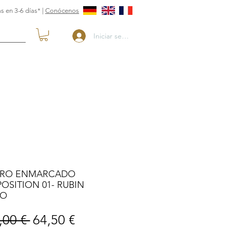
s en 3-6 días* |
Conócenos
Iniciar sesión
RO ENMARCADO
SITION 01- RUBIN
IO
Precio
Precio
,00 € 
64,50 €