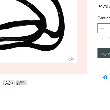
50x70 
Cantid
Solo 1 d
Agreg