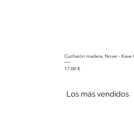
Cucharón madera, Nover - Kav
Precio
17,00 €
Los más vendidos