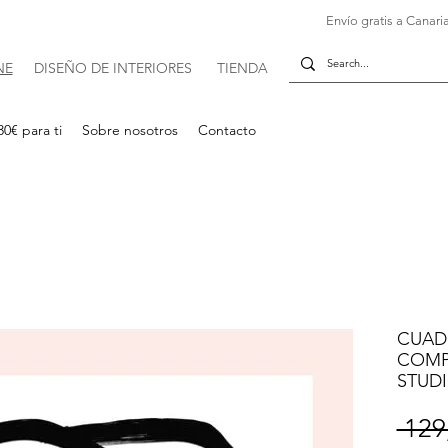
Envío gratis a Canaria
NE
DISE
Ñ
O DE INTERIORES
TIENDA
30€ para ti
Sobre nosotros
Contacto
CUAD
COMPO
STUD
 129