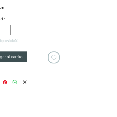
de
cm
oferta
ad
*
isponible(s)
ar al carrito