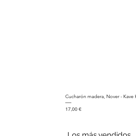
Cucharón madera, Nover - Kav
Precio
17,00 €
Los más vendidos