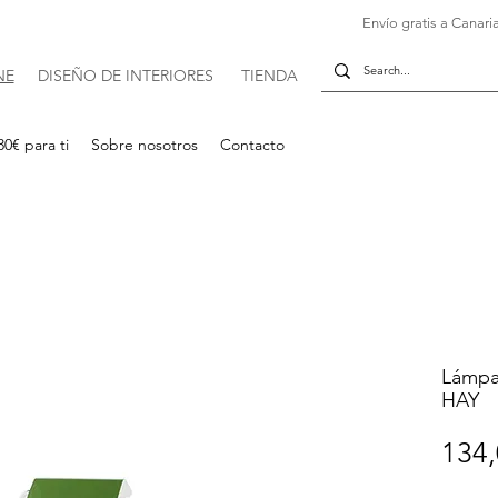
Envío gratis a Canaria
NE
DISE
Ñ
O DE INTERIORES
TIENDA
30€ para ti
Sobre nosotros
Contacto
Lámpa
HAY
134,