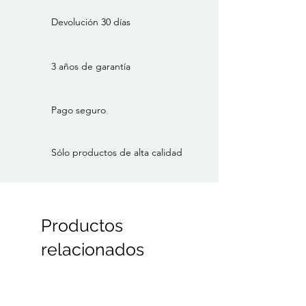
Altura: 74
Diámetro: 64
Devolución 30 días
Color: Cachemira
Material: Acero
3 años de garantía
Estilo: Danés, Contemporáneo,
Clásico
Marca: Ferm Living
Pago seguro
Categoría: Mesas
Sólo productos de alta calidad
Productos
relacionados