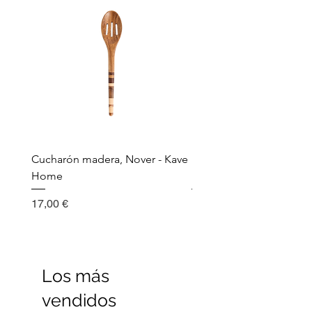
Cucharón madera, Nover - Kave
Utensilio de cocina, Nov
Home
Madera - Kave Home
Precio
Precio
17,00 €
17,00 €
Los más
vendidos