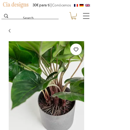
30€ para ti |
Conócenos