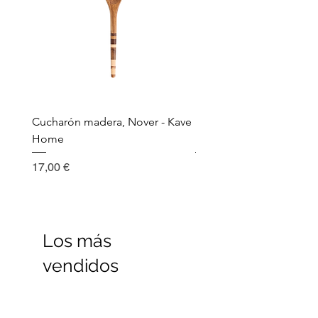
Cucharón madera, Nover - Kave
Utensilio de cocina, Nov
Home
Madera - Kave Home
Precio
Precio
17,00 €
17,00 €
Los más
vendidos