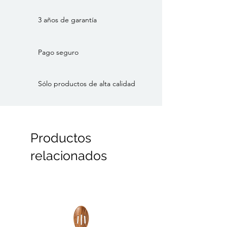
platos vienen en un juego de dos.
3 años de garantía
Dimensiones
Diámetro: 18
Pago seguro
Color: Azul oscuro
Material: Terracota
Sólo productos de alta calidad
Estilo: Portugués, Tradicional
Marca: HAY
Categoría: Vajilla
Productos
relacionados