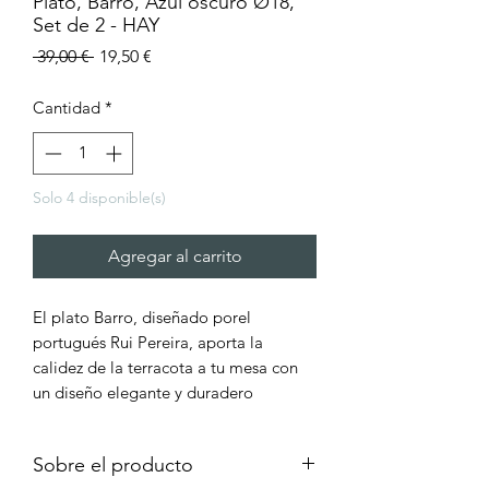
Plato, Barro, Azul oscuro Ø18,
Set de 2 - HAY
Precio
Precio
 39,00 € 
19,50 €
de
oferta
Cantidad
*
Solo 4 disponible(s)
Agregar al carrito
El plato Barro, diseñado porel
portugués Rui Pereira, aporta la
calidez de la terracota a tu mesa con
un diseño elegante y duradero
Sobre el producto