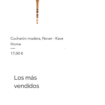
Cucharón madera, Nover - Kave
Utensilio de cocina, Nov
Home
Madera - Kave Home
Precio
Precio
17,00 €
17,00 €
Los más
vendidos