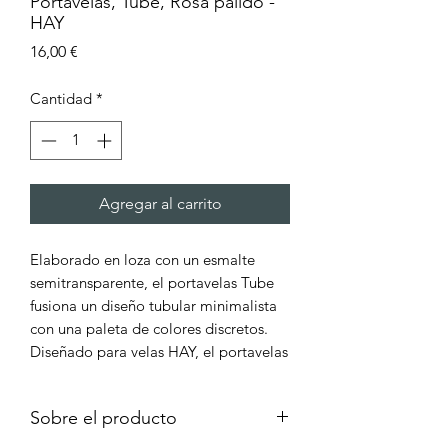
Portavelas, Tube, Rosa pálido -
HAY
Precio
16,00 €
Cantidad
*
Agregar al carrito
Elaborado en loza con un esmalte
semitransparente, el portavelas Tube
fusiona un diseño tubular minimalista
con una paleta de colores discretos.
Diseñado para velas HAY, el portavelas
cuenta con una base circular que
equilibra el diseño y recoge la cera
Sobre el producto
que gotea. Disponible en diferentes
colores, los portavelas pueden usarse