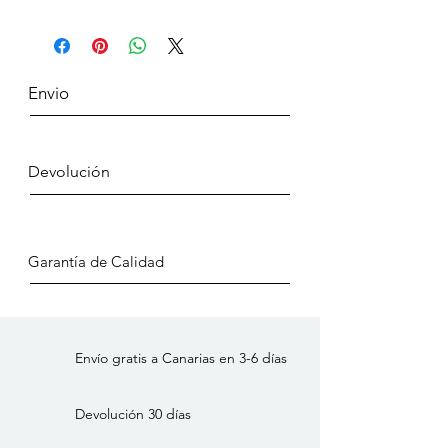
Dimensiones
individualmente o agrupados en
Altura: 5
diseños contrastantes.
Ancho: 5.55
Longitud: 5.55
Envio
Color: Amarillo
Material: Losa de barro
Devolución
Garantía de Calidad
Envío gratis a Canarias en 3-6 días
Devolución 30 días