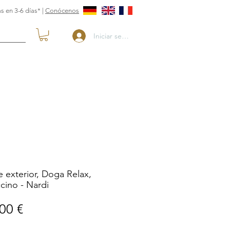
s en 3-6 días* |
Conócenos
Iniciar sesión
de exterior, Doga Relax,
cino - Nardi
Precio
00 €