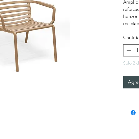
Amplio 
reforza
horizont
reciclab
Cantid
Solo 2 d
Agreg