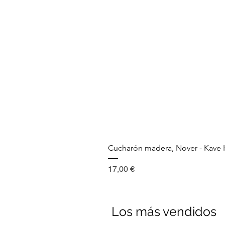
Cucharón madera, Nover - Kav
Precio
17,00 €
Los más vendidos