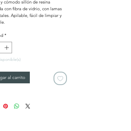
y cómodo sillón de resina
da con fibra de vidrio, con lamas
ales. Apilable, fácil de limpiar y
le.
ad
*
isponible(s)
ar al carrito