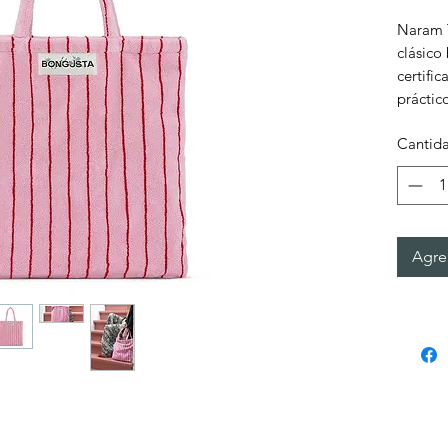
Naram T
clásico
certifi
práctic
Cantid
Agreg