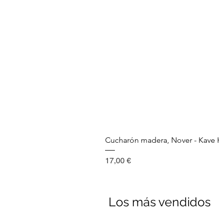
Cucharón madera, Nover - Kav
Precio
17,00 €
Los más vendidos