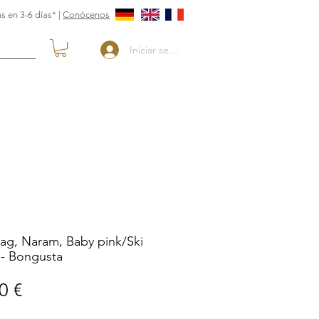
s en 3-6 días* |
Conócenos
Iniciar sesión
ag, Naram, Baby pink/Ski
 - Bongusta
Precio
0 €