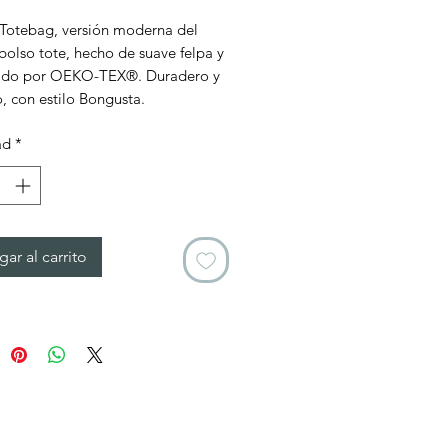
otebag, versión moderna del
 bolso tote, hecho de suave felpa y
cado por OEKO-TEX®. Duradero y
o, con estilo Bongusta.
ad
*
ar al carrito