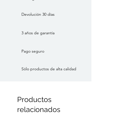
en cualquier habitación. ¡Simplemente
impresionante!
Devolución 30 días
Dimensiones
Altura: 111
Ancho: 71
3 años de garantía
Longitud: 30
E27
Pago seguro
Color: Caqui, Blanco
Material: Vidrio, Hierro
Sólo productos de alta calidad
Estilo: Minimalista, Escandinavo
Marca: Hübsch
Categoría: Lámparas de pared
Productos
relacionados