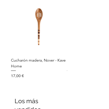
Cucharón madera, Nover - Kave
Utensilio de cocina, Nov
Home
Madera - Kave Home
Precio
Precio
17,00 €
17,00 €
Los más