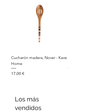
Cucharón madera, Nover - Kave
Utensilio de cocina, Nov
Home
Madera - Kave Home
Precio
Precio
17,00 €
17,00 €
Los más
vendidos