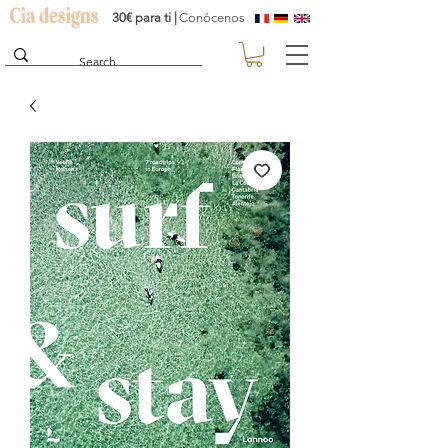
30€ para ti |
Conócenos