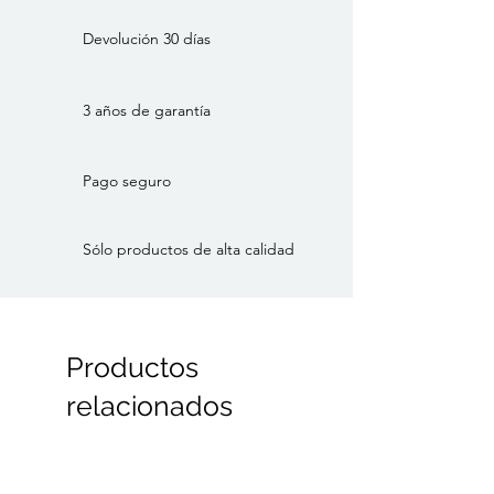
libro. Para la primera edición de Surf &
Stay —ahora agotada— se tomó un
Devolución 30 días
año sabático en 2018 y viajó sola en
autocaravana por las costas de España
y Portugal. Tras este año sabático,
3 años de garantía
dejó su trabajo y hoy escribe como
freelance para medios belgas y marcas
Pago seguro
de actividades al aire libre. Esta
edición de Surf & Stay es su segundo
libro. Viaja por el mundo surfeando y
Sólo productos de alta calidad
deja que el pronóstico del tiempo
dicte su itinerario.
Productos
relacionados