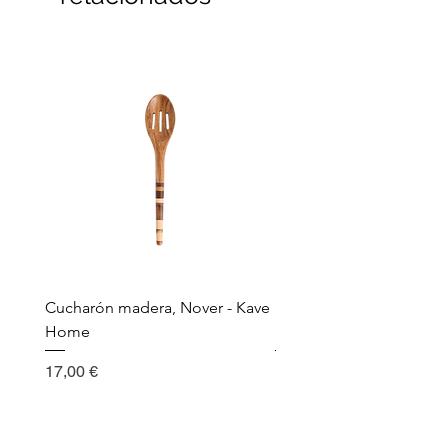
Cucharón madera, Nover - Kave
Utensilio de cocina, Nov
Home
Madera - Kave Home
Precio
Precio
17,00 €
17,00 €