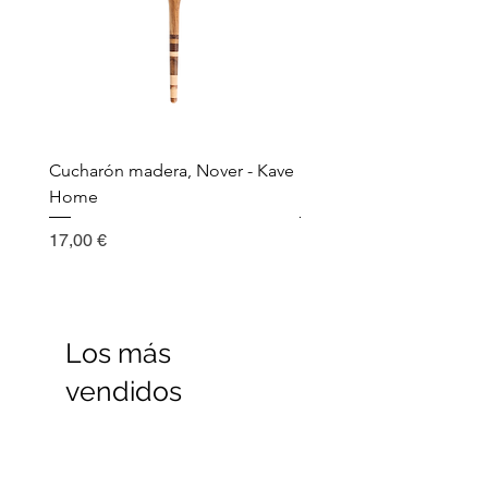
Cucharón madera, Nover - Kave
Utensilio de cocina, Nov
Home
Madera - Kave Home
Precio
Precio
17,00 €
17,00 €
Los más
vendidos