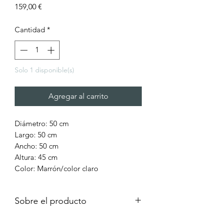
Precio
159,00 €
Cantidad
*
Solo 1 disponible(s)
Agregar al carrito
Diámetro: 50 cm
Largo: 50 cm
Ancho: 50 cm
Altura: 45 cm
Color: Marrón/color claro
Material: madera de mango, vidrio
templado transparente
Sobre el producto