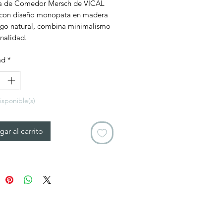
a de Comedor Mersch de VICAL
con diseño monopata en madera
go natural, combina minimalismo
onalidad.
ad
*
isponible(s)
ar al carrito