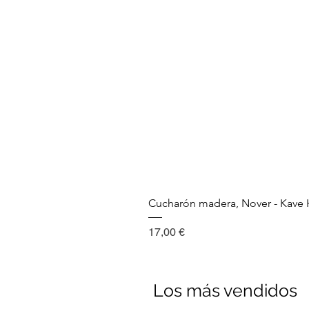
Cucharón madera, Nover - Kav
Precio
17,00 €
Los más vendidos