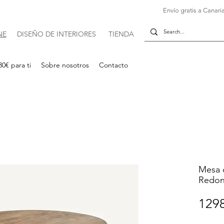
Envío gratis a Canaria
NE
DISE
Ñ
O DE INTERIORES
TIENDA
30€ para ti
Sobre nosotros
Contacto
Mesa 
Redond
1298