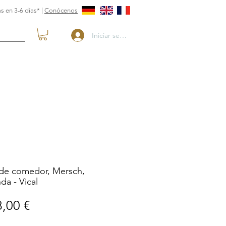
s en 3-6 días* |
Conócenos
Iniciar sesión
de comedor, Mersch,
a - Vical
Precio
,00 €