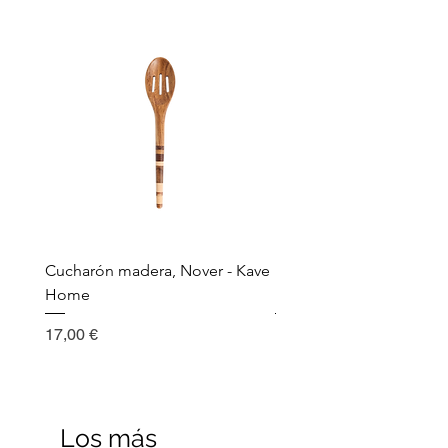
Cucharón madera, Nover - Kave
Utensilio de cocina, Nov
Home
Madera - Kave Home
Precio
Precio
17,00 €
17,00 €
Los más